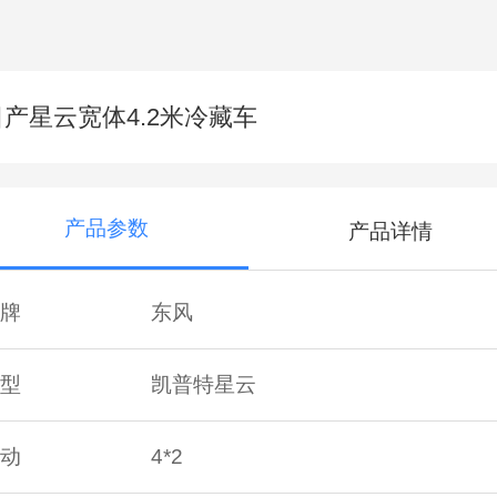
日产星云宽体4.2米冷藏车
产品参数
产品详情
牌
东风
型
凯普特星云
动
4*2